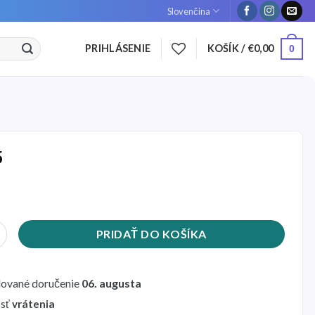
Slovenčina
PRIHLÁSENIE
KOŠÍK /
€
0,00
0
5
Sklápací mechanizmus Ninebot MAX G30
PRIDAŤ DO KOŠÍKA
ované doručenie
06. augusta
sť
vrátenia