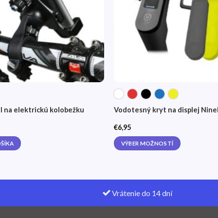
l na elektrickú kolobežku
Vodotesný kryt na displej Nin
€
6,95
OŠÍKA
VÝBER MOŽNOSTÍ
This
product
has
multiple
Vrátenie do 14 dní
variants.
The