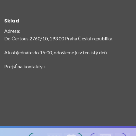
options
may
be
Sklad
chosen
Adresa:
on
the
Do Čertous 2760/10, 193 00 Praha Česká republika.
product
page
Ak objednáte do 15:00, odošleme ju v ten istý deň.
Prejsť na kontakty »