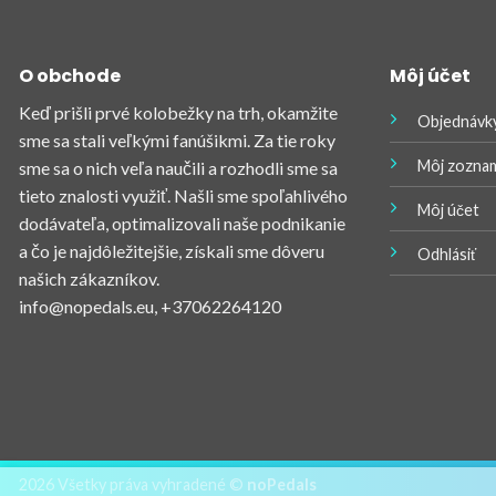
O obchode
Môj účet
Keď prišli prvé kolobežky na trh, okamžite
Objednávk
sme sa stali veľkými fanúšikmi. Za tie roky
Môj zoznam
sme sa o nich veľa naučili a rozhodli sme sa
tieto znalosti využiť. Našli sme spoľahlivého
Môj účet
dodávateľa, optimalizovali naše podnikanie
a čo je najdôležitejšie, získali sme dôveru
Odhlásiť
našich zákazníkov.
info@nopedals.eu
, +37062264120
2026 Všetky práva vyhradené ©
noPedals