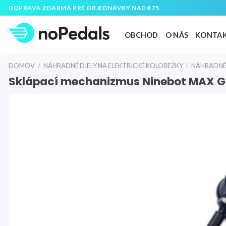
Preskočiť
DOPRAVA ZDARMA PRE OBJEDNÁVKY NAD €75
na
obsah
OBCHOD
O NÁS
KONTA
DOMOV
/
NÁHRADNÉ DIELY NA ELEKTRICKÉ KOLOBEŽKY
/
NÁHRADNÉ 
Sklápací mechanizmus Ninebot MAX 