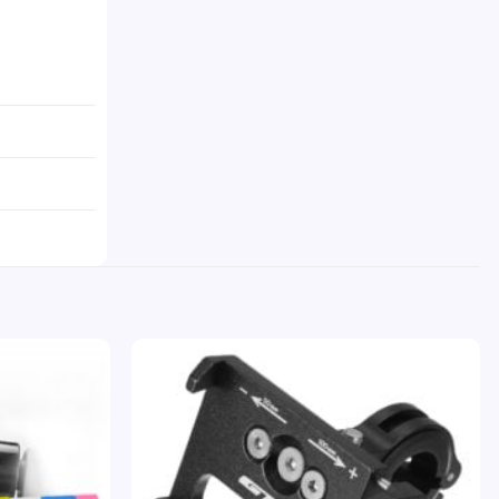
Pridať
Pridať
do
do
zoznamu
zoznamu
želaní
želaní