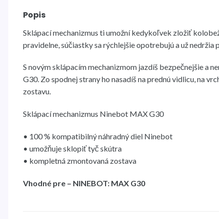
Popis
Sklápací mechanizmus ti umožní kedykoľvek zložiť kolobež
pravidelne, súčiastky sa rýchlejšie opotrebujú a už nedržia
S novým sklápacím mechanizmom jazdíš bezpečnejšie a nem
G30. Zo spodnej strany ho nasadíš na prednú vidlicu, na vr
zostavu.
Sklápací mechanizmus Ninebot MAX G30
• 100 % kompatibilný náhradný diel Ninebot
• umožňuje sklopiť tyč skútra
• kompletná zmontovaná zostava
Vhodné pre – NINEBOT: MAX G30