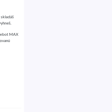
 skladáš
vyhneš.
Ninebot MAX
tovanú