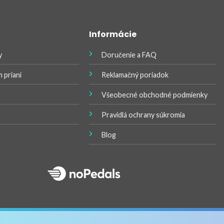
options
may
be
Informácie
chosen
on
y
Doručenie a FAQ
the
product
 prianí
Reklamačný poriadok
page
Všeobecné obchodné podmienky
Pravidlá ochrany súkromia
Blog