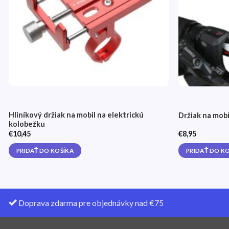
Hliníkový držiak na mobil na elektrickú
Držiak na mobi
kolobežku
€
10,45
€
8,95
PRIDAŤ DO KOŠÍKA
PRIDAŤ DO K
Doprava zdarma pre objednávky nad €75