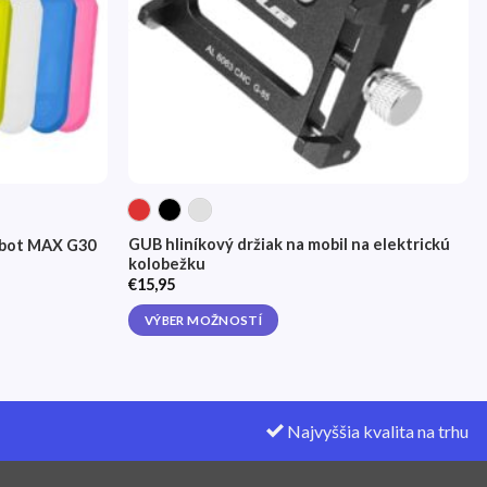
GUB hliníkový držiak na mobil na elektrickú
ebot MAX G30
kolobežku
€
15,95
VÝBER MOŽNOSTÍ
This
product
has
multiple
Najvyššia kvalita na trhu
variants.
The