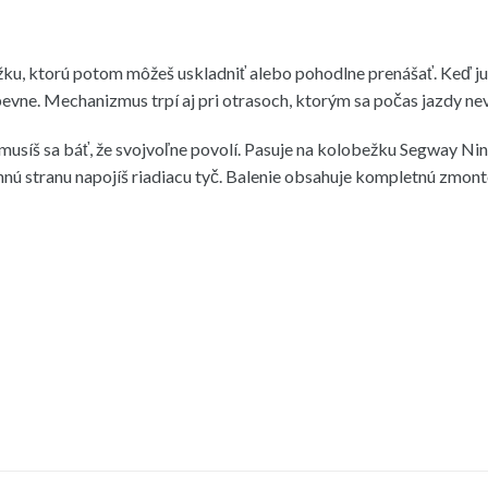
ku, ktorú potom môžeš uskladniť alebo pohodlne prenášať. Keď ju
 pevne. Mechanizmus trpí aj pri otrasoch, ktorým sa počas jazdy ne
usíš sa báť, že svojvoľne povolí. Pasuje na kolobežku Segway 
chnú stranu napojíš riadiacu tyč. Balenie obsahuje kompletnú zmon