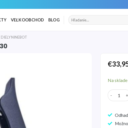
Hľadať:
KTY
VEĽKOOBCHOD
BLOG
DIELY NINEBOT
G30
€
33,9
Pridať
do
Na sklade
zoznamu
želaní
množstvo 
Odhad
Možno