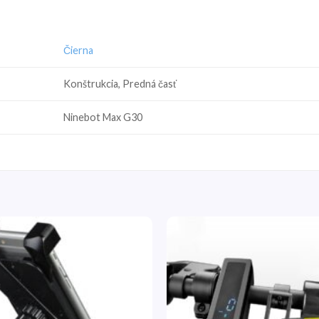
Čierna
Konštrukcia, Predná časť
Ninebot Max G30
Pridať
do
zoznamu
želaní