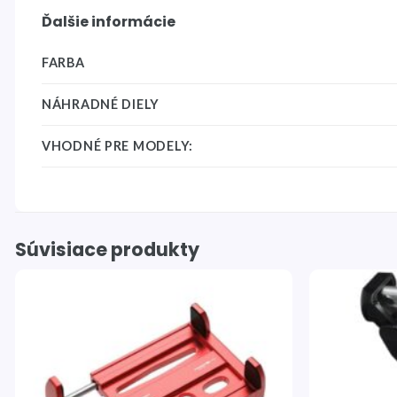
Ďalšie informácie
FARBA
NÁHRADNÉ DIELY
VHODNÉ PRE MODELY:
Súvisiace produkty
Pridať
do
zoznamu
želaní