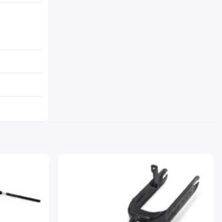
Pridať
Pridať
do
do
zoznamu
zoznamu
želaní
želaní