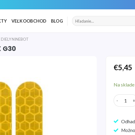
Hľadať:
KTY
VEĽKOOBCHOD
BLOG
DIELY NINEBOT
X G30
€
5,45
Pridať
do
Na sklade
zoznamu
želaní
množstvo 
Odhad
Možno