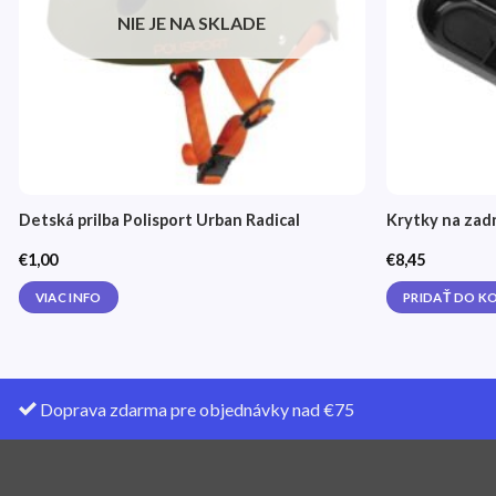
NIE JE NA SKLADE
Detská prilba Polisport Urban Radical
Krytky na zad
€
1,00
€
8,45
VIAC INFO
PRIDAŤ DO K
Doprava zdarma pre objednávky nad €75