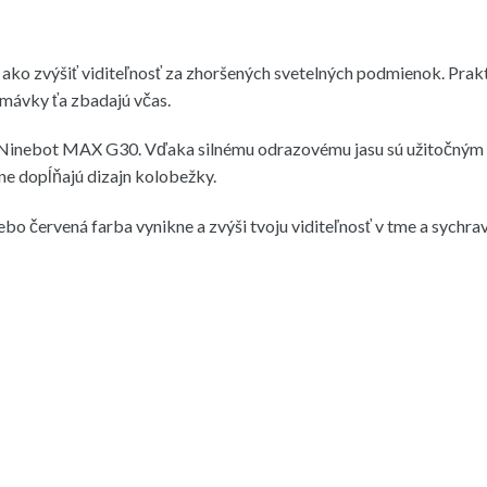
 ako zvýšiť viditeľnosť za zhoršených svetelných podmienok. Prak
remávky ťa zbadajú včas.
ay Ninebot MAX G30. Vďaka silnému odrazovému jasu sú užitočným
ne dopĺňajú dizajn kolobežky.
alebo červená farba vynikne a zvýši tvoju viditeľnosť v tme a sychr