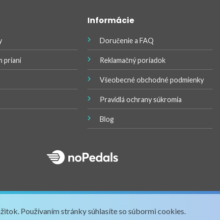
Informácie
y
Doručenie a FAQ
 prianí
Reklamačný poriadok
Všeobecné obchodné podmienky
Pravidlá ochrany súkromia
Blog
ážitok. Používaním stránky súhlasíte so súbormi cookies.