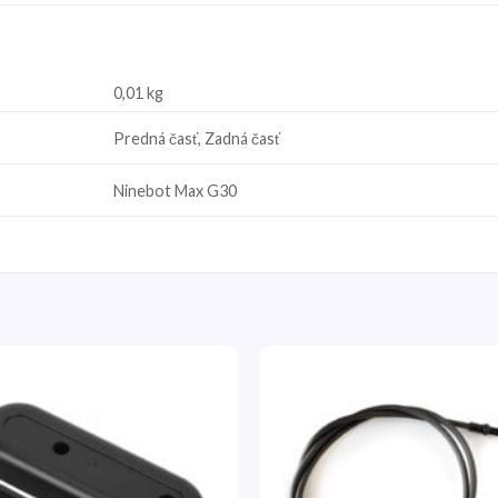
0,01 kg
Predná časť, Zadná časť
Ninebot Max G30
Pridať
do
zoznamu
želaní