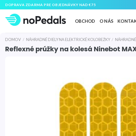
Preskočiť
DOPRAVA ZDARMA PRE OBJEDNÁVKY NAD €75
na
obsah
OBCHOD
O NÁS
KONTA
DOMOV
/
NÁHRADNÉ DIELY NA ELEKTRICKÉ KOLOBEŽKY
/
NÁHRADNÉ 
Reflexné prúžky na kolesá Ninebot MA