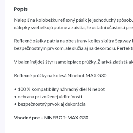
Popis
Nalepiť na kolobežku reflexný pásik je jednoduchý spôsob,
nálepky svetielkujú potme a zaistia, že ostatní účastníci p
Reflexné pásiky patria na obe strany kolies skútra Segw
bezpečnostným prvkom, ale slúžia aj na dekoráciu. Perfekt
V balení nájdeš štyri samolepiace prúžky. Žiarivá zlatistá 
Reflexné prúžky na kolesá Ninebot MAX G30
• 100 % kompatibilný náhradný diel Ninebot
• ochrana pri zníženej viditeľnosti
• bezpečnostný prvok aj dekorácia
Vhodné pre – NINEBOT: MAX G30