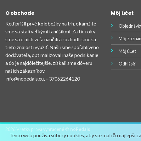
O obchode
Môj účet
Keď prišli prvé kolobežky na trh, okamžite
Objednávk
sme sa stali veľkými fanúšikmi. Za tie roky
Môj zoznam
sme sa o nich veľa naučili a rozhodli sme sa
tieto znalosti využiť. Našli sme spoľahlivého
Môj účet
dodávateľa, optimalizovali naše podnikanie
a čo je najdôležitejšie, získali sme dôveru
Odhlásiť
našich zákazníkov.
info@nopedals.eu
, +37062264120
2026 Všetky práva vyhradené ©
noPedals
Tento web používa súbory cookies, aby ste mali čo najlepší z