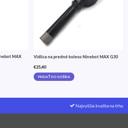
inebot MAX
Vidlica na predné koleso Ninebot MAX G30
€
25,40
PRIDAŤ DO KOŠÍKA
Najvyššia kvalita na trhu