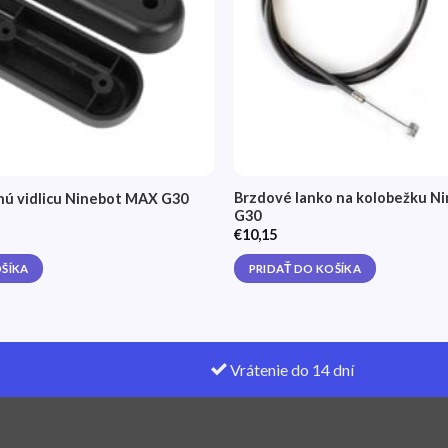
Brzdové lanko na kolobežku N
nú vidlicu Ninebot MAX G30
G30
€
10,15
OŠÍKA
PRIDAŤ DO KOŠÍKA
Vrátenie do 14 dní