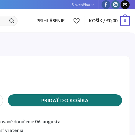
Slovenčina
PRIHLÁSENIE
KOŠÍK /
€
0,00
0
Reflexné prúžky na kolesá Ninebot MAX G30
PRIDAŤ DO KOŠÍKA
ované doručenie
06. augusta
sť
vrátenia