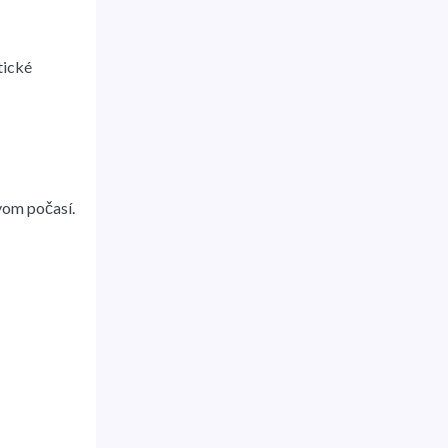
tické
avom počasí.