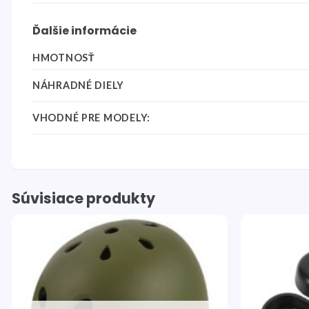
Ďalšie informácie
HMOTNOSŤ
NÁHRADNÉ DIELY
VHODNÉ PRE MODELY:
Súvisiace produkty
Pridať
do
zoznamu
želaní