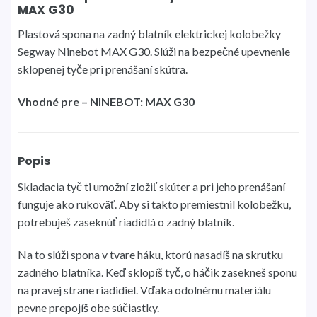
MAX G30
Plastová spona na zadný blatník elektrickej kolobežky
Segway Ninebot MAX G30. Slúži na bezpečné upevnenie
sklopenej tyče pri prenášaní skútra.
Vhodné pre – NINEBOT: MAX G30
Popis
Skladacia tyč ti umožní zložiť skúter a pri jeho prenášaní
funguje ako rukoväť. Aby si takto premiestnil kolobežku,
potrebuješ zaseknúť riadidlá o zadný blatník.
Na to slúži spona v tvare háku, ktorú nasadíš na skrutku
zadného blatníka. Keď sklopíš tyč, o háčik zasekneš sponu
na pravej strane riadidiel. Vďaka odolnému materiálu
pevne prepojíš obe súčiastky.