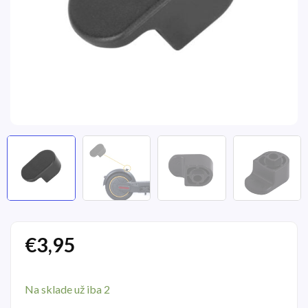
€
3,95
Na sklade už iba 2