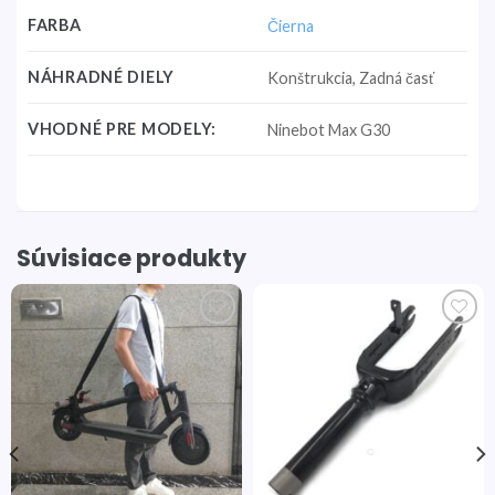
FARBA
Čierna
NÁHRADNÉ DIELY
Konštrukcia, Zadná časť
VHODNÉ PRE MODELY:
Ninebot Max G30
Súvisiace produkty
Pridať
Pridať
do
do
zoznamu
zoznamu
želaní
želaní