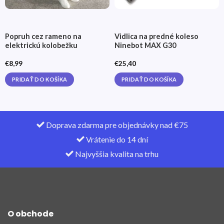
Popruh cez rameno na
Vidlica na predné koleso
elektrickú kolobežku
Ninebot MAX G30
€
8,99
€
25,40
PRIDAŤ DO KOŠÍKA
PRIDAŤ DO KOŠÍKA
Doprava zdarma pre objednávky nad €75
Vrátenie do 14 dní
Najvyššia kvalita na trhu
O obchode