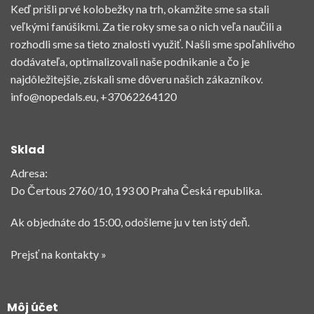
Keď prišli prvé kolobežky na trh, okamžite sme sa stali
veľkými fanúšikmi. Za tie roky sme sa o nich veľa naučili a
rozhodli sme sa tieto znalosti využiť. Našli sme spoľahlivého
dodávateľa, optimalizovali naše podnikanie a čo je
najdôležitejšie, získali sme dôveru našich zákazníkov.
info@nopedals.eu
, +37062264120
Sklad
Adresa:
Do Čertous 2760/10, 193 00 Praha Česká republika.
Ak objednáte do 15:00, odošleme ju v ten istý deň.
Prejsť na kontakty »
Môj účet