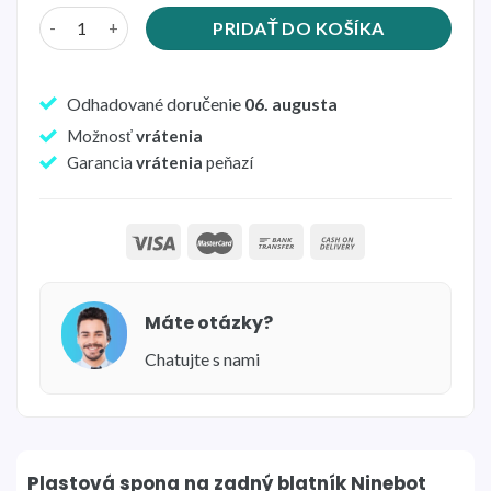
množstvo Plastová spona na zadný blatník Ninebot MAX G3
PRIDAŤ DO KOŠÍKA
Odhadované doručenie
06. augusta
Možnosť
vrátenia
Garancia
vrátenia
peňazí
Máte otázky?
Chatujte s nami
Plastová spona na zadný blatník Ninebot