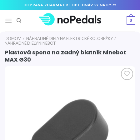
Preskočiť
DOPRAVA ZDARMA PRE OBJEDNÁVKY NAD €75
na
obsah
0
DOMOV
/
NÁHRADNÉ DIELY NA ELEKTRICKÉ KOLOBEŽKY
/
NÁHRADNÉ DIELY NINEBOT
Plastová spona na zadný blatník Ninebot
MAX G30
Pridať
do
zoznamu
želaní