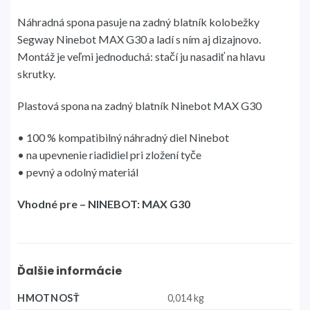
Náhradná spona pasuje na zadný blatník kolobežky
Segway Ninebot MAX G30 a ladí s ním aj dizajnovo.
Montáž je veľmi jednoduchá: stačí ju nasadiť na hlavu
skrutky.
Plastová spona na zadný blatník Ninebot MAX G30
• 100 % kompatibilný náhradný diel Ninebot
• na upevnenie riadidiel pri zložení tyče
• pevný a odolný materiál
Vhodné pre – NINEBOT: MAX G30
Ďalšie informácie
HMOTNOSŤ
0,014 kg