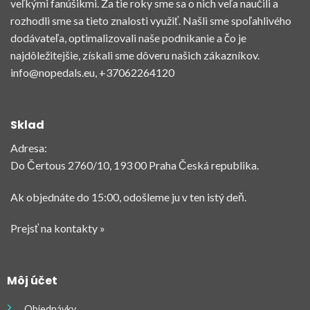
veľkými fanúšikmi. Za tie roky sme sa o nich veľa naučili a
rozhodli sme sa tieto znalosti využiť. Našli sme spoľahlivého
dodávateľa, optimalizovali naše podnikanie a čo je
najdôležitejšie, získali sme dôveru našich zákazníkov.
info@nopedals.eu
, +37062264120
Sklad
Adresa:
Do Čertous 2760/10, 193 00 Praha Česká republika.
Ak objednáte do 15:00, odošleme ju v ten istý deň.
Prejsť na kontakty »
Môj účet
Objednávky