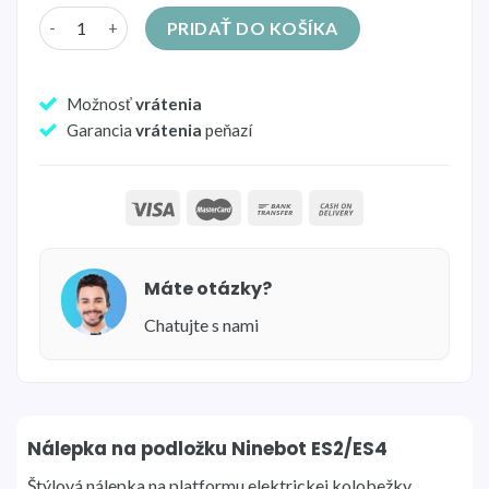
množstvo Nálepka na podložku Ninebot ES2/ES4
PRIDAŤ DO KOŠÍKA
Možnosť
vrátenia
Garancia
vrátenia
peňazí
Máte otázky?
Chatujte s nami
Nálepka na podložku Ninebot ES2/ES4
Štýlová nálepka na platformu elektrickej kolobežky