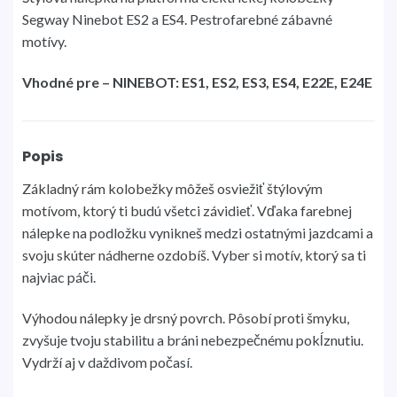
Segway Ninebot ES2 a ES4. Pestrofarebné zábavné
motívy.
Vhodné pre – NINEBOT: ES1, ES2, ES3, ES4, E22E, E24E
Popis
Základný rám kolobežky môžeš osviežiť štýlovým
motívom, ktorý ti budú všetci závidieť. Vďaka farebnej
nálepke na podložku vynikneš medzi ostatnými jazdcami a
svoju skúter nádherne ozdobíš. Vyber si motív, ktorý sa ti
najviac páči.
Výhodou nálepky je drsný povrch. Pôsobí proti šmyku,
zvyšuje tvoju stabilitu a bráni nebezpečnému pokĺznutiu.
Vydrží aj v daždivom počasí.