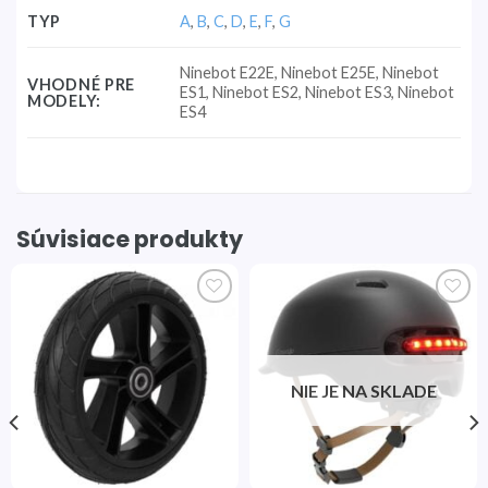
TYP
A
,
B
,
C
,
D
,
E
,
F
,
G
Ninebot E22E, Ninebot E25E, Ninebot
VHODNÉ PRE
ES1, Ninebot ES2, Ninebot ES3, Ninebot
MODELY:
ES4
Súvisiace produkty
Pridať
Pridať
do
do
zoznamu
zoznamu
želaní
želaní
NIE JE NA SKLADE