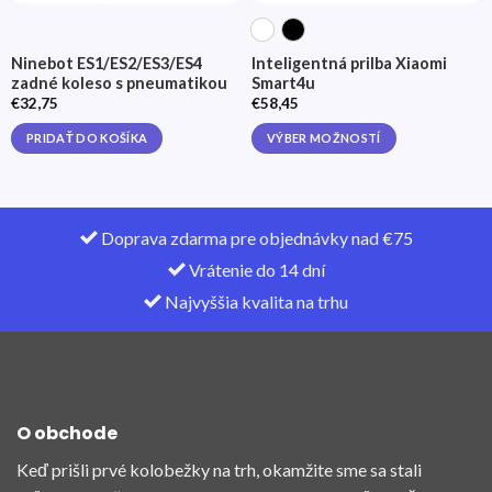
Ninebot ES1/ES2/ES3/ES4
Inteligentná prilba Xiaomi
zadné koleso s pneumatikou
Smart4u
€
32,75
€
58,45
PRIDAŤ DO KOŠÍKA
VÝBER MOŽNOSTÍ
This
product
has
multiple
Doprava zdarma pre objednávky nad €75
variants.
Vrátenie do 14 dní
The
Najvyššia kvalita na trhu
options
may
be
chosen
on
the
O obchode
product
page
Keď prišli prvé kolobežky na trh, okamžite sme sa stali