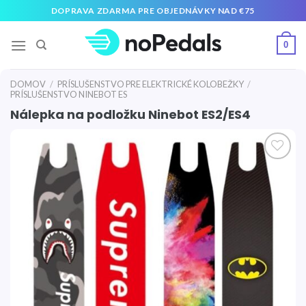
Preskočiť
DOPRAVA ZDARMA PRE OBJEDNÁVKY NAD €75
na
obsah
0
DOMOV
/
PRÍSLUŠENSTVO PRE ELEKTRICKÉ KOLOBEŽKY
/
PRÍSLUŠENSTVO NINEBOT ES
Nálepka na podložku Ninebot ES2/ES4
Pridať
do
zoznamu
želaní