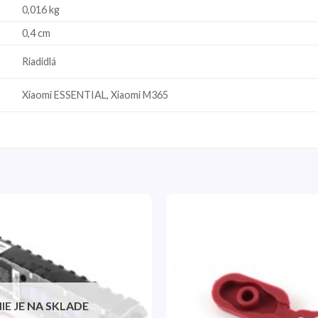
0,016 kg
0,4 cm
Riadidlá
Xiaomi ESSENTIAL, Xiaomi M365
Pridať
do
zoznamu
želaní
IE JE NA SKLADE