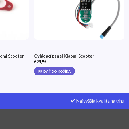
aomi Scooter
Ovládací panel Xiaomi Scooter
€
28,95
PRIDAŤ DO KOŠÍKA
Najvyššia kvalita na trhu