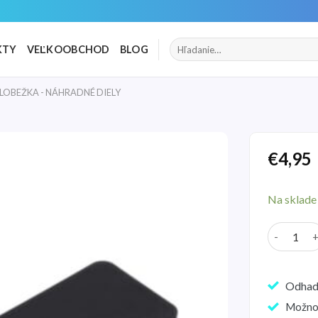
Hľadať:
KTY
VEĽKOOBCHOD
BLOG
LOBEŽKA - NÁHRADNÉ DIELY
€
4,95
Pridať
do
Na sklade
zoznamu
želaní
množstvo 
Odhad
Možno