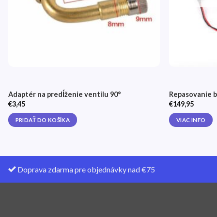
Adaptér na predĺženie ventilu 90°
Repasovanie b
€
3,45
€
149,95
PRIDAŤ DO KOŠÍKA
VIAC INFO
Doprava zdarma pre objednávky nad €75