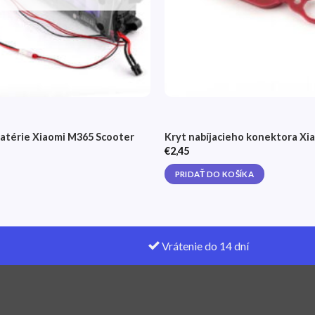
atérie Xiaomi M365 Scooter
Kryt nabíjacieho konektora Xi
€
2,45
PRIDAŤ DO KOŠÍKA
Vrátenie do 14 dní