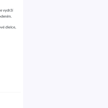
e vydrží
odením.
vé dielce,