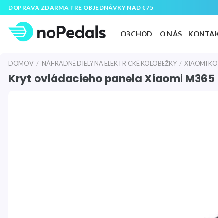
Preskočiť
DOPRAVA ZDARMA PRE OBJEDNÁVKY NAD €75
na
obsah
OBCHOD
O NÁS
KONTA
DOMOV
/
NÁHRADNÉ DIELY NA ELEKTRICKÉ KOLOBEŽKY
/
XIAOMI KO
Kryt ovládacieho panela Xiaomi M365