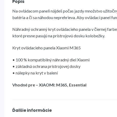
Popis
Na ovládacom paneli nájdeš počas jazdy množstvo užitočnýc
batéria a či sa náhodou neprehrieva. Aby ovládací panel f
Náhradný ochranný kryt ovládacieho panela v čiernej farbe
ktoré presne pasujú na prístrojovú dosku kolobežky.
Kryt ovládacieho panela Xiaomi M365
• 100 % kompatibilný náhradný diel Xiaomi
• základná ochrana prístrojovej dosky
• nálepky na kryt v balení
Vhodné pre – XIAOMI: M365, Essential
Ďalšie informácie