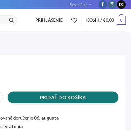
Slovenčina
PRIHLÁSENIE
KOŠÍK /
€
0,00
0
Kryt ovládacieho panela Xiaomi M365
PRIDAŤ DO KOŠÍKA
ované doručenie
06. augusta
sť
vrátenia