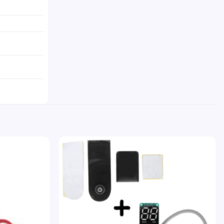
Pridať
Pridať
do
do
zoznamu
zoznamu
želaní
želaní