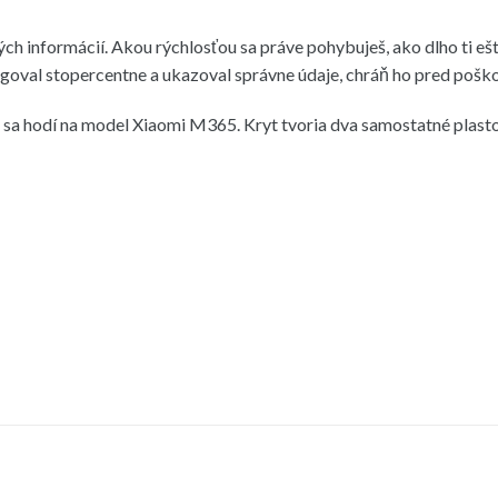
h informácií. Akou rýchlosťou sa práve pohybuješ, ako dlho ti ešt
ungoval stopercentne a ukazoval správne údaje, chráň ho pred pošk
 sa hodí na model Xiaomi M365. Kryt tvoria dva samostatné plasto