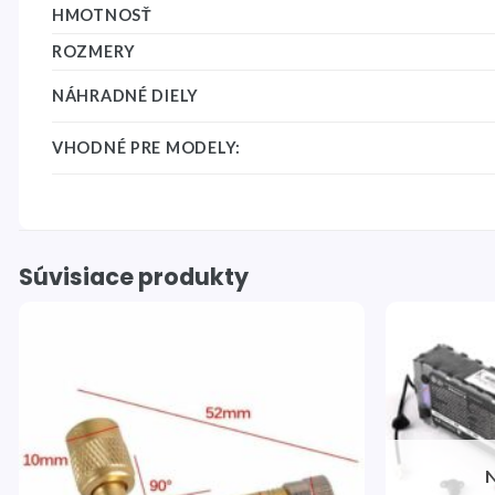
HMOTNOSŤ
ROZMERY
NÁHRADNÉ DIELY
VHODNÉ PRE MODELY:
Súvisiace produkty
Pridať
do
zoznamu
želaní
N