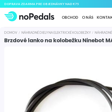
Preskočiť
DOPRAVA ZDARMA PRE OBJEDNÁVKY NAD €75
na
obsah
OBCHOD
O NÁS
KONTA
DOMOV
/
NÁHRADNÉ DIELY NA ELEKTRICKÉ KOLOBEŽKY
/
NÁHRADNÉ 
Brzdové lanko na kolobežku Ninebot 