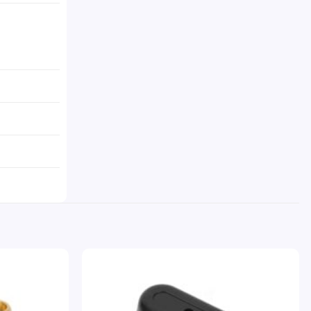
Pridať
Pridať
do
do
zoznamu
zoznamu