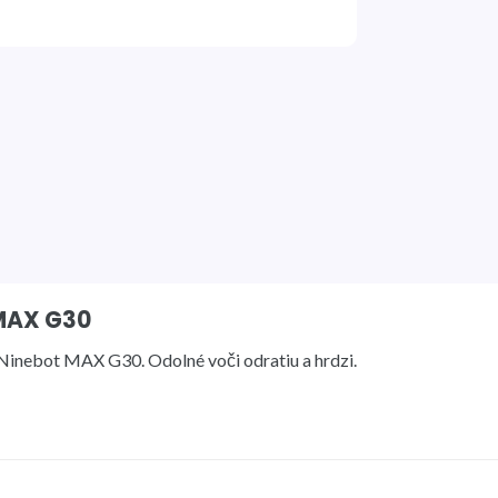
 MAX G30
Ninebot MAX G30. Odolné voči odratiu a hrdzi.