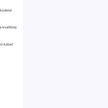
škodené
 kvalitnej
ni kábel