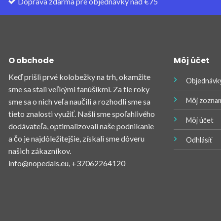
Doprava zdarma pre objednávky nad €75
O obchode
Môj účet
Keď prišli prvé kolobežky na trh, okamžite
Objednávk
sme sa stali veľkými fanúšikmi. Za tie roky
Môj zoznam
sme sa o nich veľa naučili a rozhodli sme sa
tieto znalosti využiť. Našli sme spoľahlivého
Môj účet
dodávateľa, optimalizovali naše podnikanie
a čo je najdôležitejšie, získali sme dôveru
Odhlásiť
našich zákazníkov.
info@nopedals.eu
, +37062264120