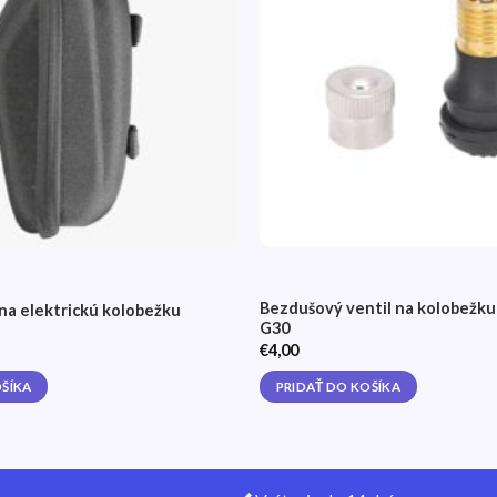
želaní
Bezdušový ventil na kolobežk
na elektrickú kolobežku
G30
€
4,00
OŠÍKA
PRIDAŤ DO KOŠÍKA