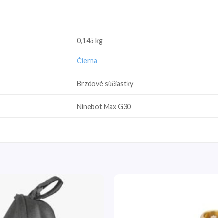
0,145 kg
Čierna
Brzdové súčiastky
Ninebot Max G30
Pridať
do
zoznamu