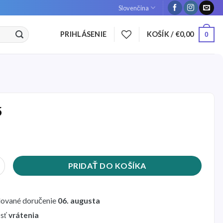
Slovenčina
PRIHLÁSENIE
KOŠÍK /
€
0,00
0
5
Brzdové lanko na kolobežku Ninebot MAX G30
PRIDAŤ DO KOŠÍKA
ované doručenie
06. augusta
sť
vrátenia