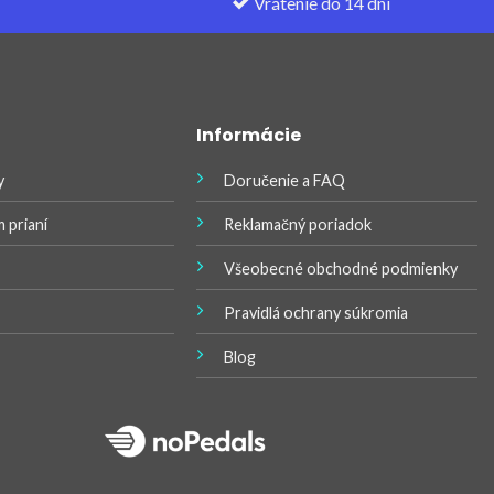
Vrátenie do 14 dní
Informácie
y
Doručenie a FAQ
 prianí
Reklamačný poriadok
Všeobecné obchodné podmienky
Pravidlá ochrany súkromia
Blog