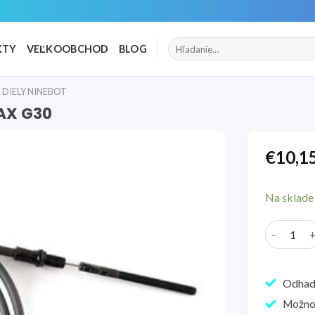
Hľadať:
KTY
VEĽKOOBCHOD
BLOG
DIELY NINEBOT
MAX G30
€
10,1
Pridať
do
Na sklade
zoznamu
želaní
množstvo 
Odhad
Možno