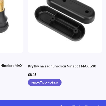
želaní
želaní
u Ninebot MAX
Krytky na zadnú vidlicu Ninebot MAX G30
€
8,45
PRIDAŤ DO KOŠÍKA