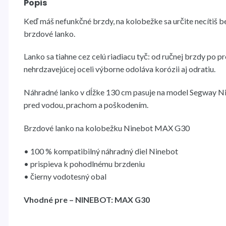
Popis
Keď máš nefunkčné brzdy, na kolobežke sa určite necítiš 
brzdové lanko.
Lanko sa tiahne cez celú riadiacu tyč: od ručnej brzdy po 
nehrdzavejúcej oceli výborne odoláva korózii aj odratiu.
Náhradné lanko v dĺžke 130 cm pasuje na model Segway Ni
pred vodou, prachom a poškodením.
Brzdové lanko na kolobežku Ninebot MAX G30
• 100 % kompatibilný náhradný diel Ninebot
• prispieva k pohodlnému brzdeniu
• čierny vodotesný obal
Vhodné pre – NINEBOT: MAX G30