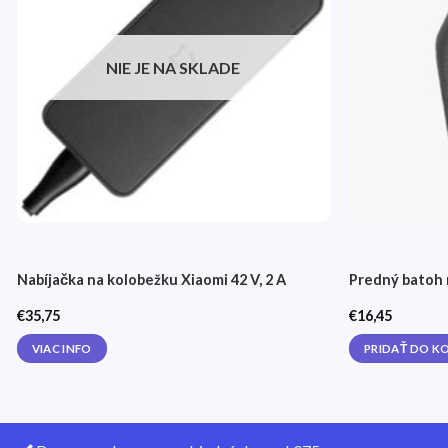
želaní
NIE JE NA SKLADE
Nabíjačka na kolobežku Xiaomi 42 V, 2 A
Predný batoh 
€
35,75
€
16,45
VIAC INFO
PRIDAŤ DO K