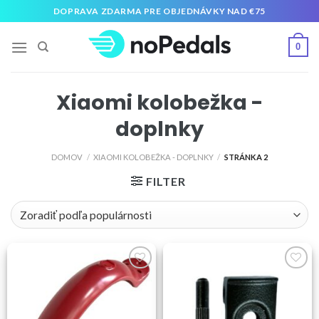
Preskočiť
DOPRAVA ZDARMA PRE OBJEDNÁVKY NAD €75
na
obsah
0
Xiaomi kolobežka -
doplnky
DOMOV
/
XIAOMI KOLOBEŽKA - DOPLNKY
/
STRÁNKA 2
FILTER
Pridať
Pridať
do
do
zoznamu
zoznamu
želaní
želaní