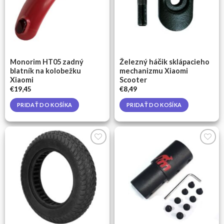
Monorim HT05 zadný
Železný háčik sklápacieho
blatník na kolobežku
mechanizmu Xiaomi
Xiaomi
Scooter
€
19,45
€
8,49
PRIDAŤ DO KOŠÍKA
PRIDAŤ DO KOŠÍKA
Pridať
Pridať
do
do
zoznamu
zoznamu
želaní
želaní