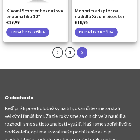
Xiaomi Scooter bezdušová
Monorim adaptér na
pneumatika 10″
riadidlá Xiaomi Scooter
€
19,99
€
18,95
PRIDAŤ DO KOŠÍKA
PRIDAŤ DO KOŠÍKA
1
2
O obchode
Keď prišli prvé kolobežky na trh, okamžite sme sa stali
veľkými fanúšikmi. Za tie roky sme sa o nich veľa naučili a
rozhodli sme sa tieto znalosti využiť. Našli sme spoľahlivého
dodávateľa, optimalizovali naše podnikanie a čo je
najdôležitejšie, získali sme dôveru našich zákazníkov.